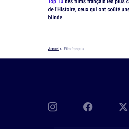
Top 10
des films français les plus 
de l'Histoire, ceux qui ont coûté un
blinde
Accueil
Film français