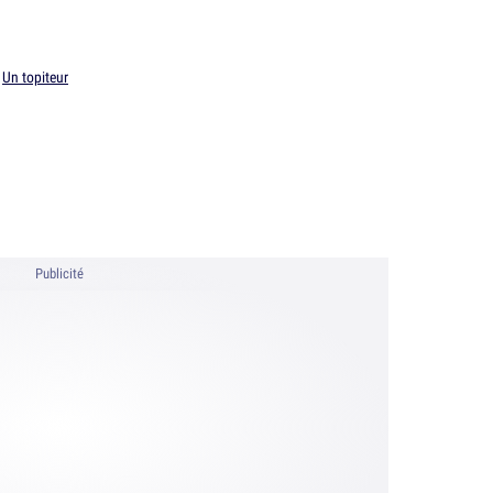
r
Un topiteur
Publicité