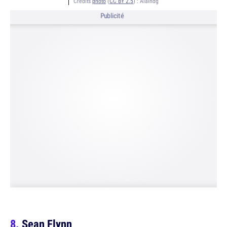
Crédits
photo
(
CC BY 2.5
) :
Alaindg
Publicité
Sean Flynn