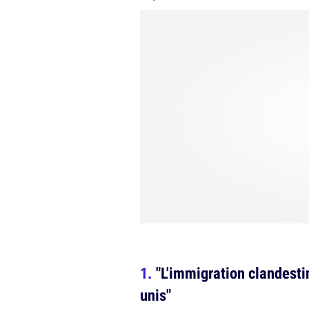
"L'immigration clandesti
unis"