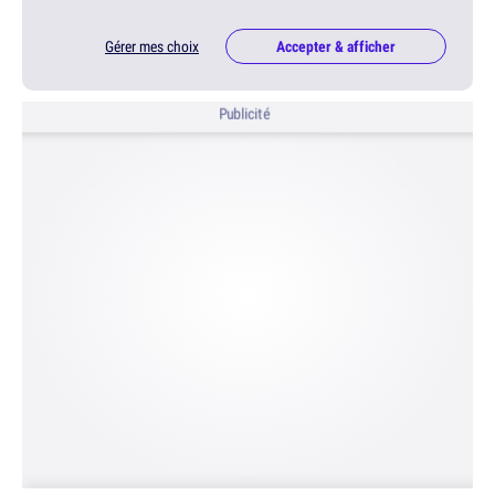
Gérer mes choix
Accepter & afficher
Publicité