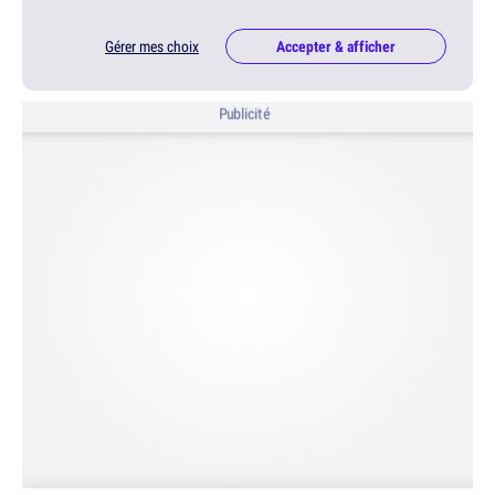
Gérer mes choix
Accepter & afficher
Publicité