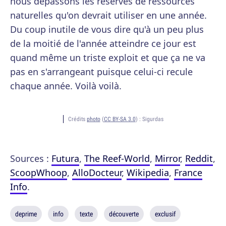
nous dépassons les réserves de ressources
naturelles qu'on devrait utiliser en une année.
Du coup inutile de vous dire qu'à un peu plus
de la moitié de l'année atteindre ce jour est
quand même un triste exploit et que ça ne va
pas en s'arrangeant puisque celui-ci recule
chaque année. Voilà voilà.
Crédits
photo
(
CC BY-SA 3.0
) :
Sigurdas
Sources :
Futura
,
The Reef-World
,
Mirror
,
Reddit
,
ScoopWhoop
,
AlloDocteur
,
Wikipedia
,
France
Info
.
deprime
info
texte
découverte
exclusif