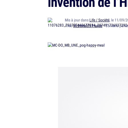
invention de l’H
Mis à jour dans
Life / Société
, le 11/09/
Avec
McDonald's France
· Contenu parte