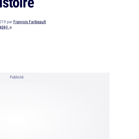
istoire
2019 par
François Faribeault
naire
Publicité