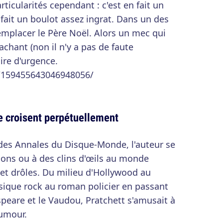
icularités cependant : c'est en fait un
ait un boulot assez ingrat. Dans un des
emplacer le Père Noël. Alors un mec qui
tachant (non il n'y a pas de faute
lire d'urgence.
n/159455643046948056/
se croisent perpétuellement
des Annales du Disque-Monde, l'auteur se
isons ou à des clins d'œils au monde
et drôles. Du milieu d'Hollywood au
sique rock au roman policier en passant
speare et le Vaudou, Pratchett s'amusait à
umour.