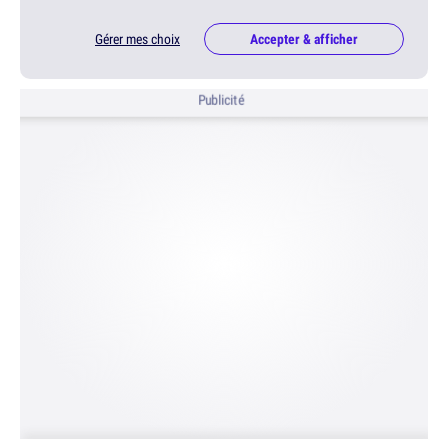
Gérer mes choix
Accepter & afficher
Publicité