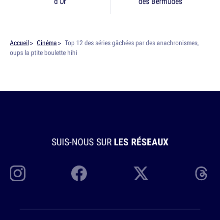
d'Or
des Bermudes
Accueil
Cinéma
Top 12 des séries gâchées par des anachronismes,
oups la ptite boulette hihi
SUIS-NOUS SUR
LES RÉSEAUX