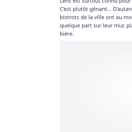
Lens est surtout connu pour l
C’est plutôt gênant… D’autant
bistrots de la ville ont au 
quelque part sur leur mur, p
bière.