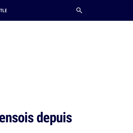
TLE
lensois depuis