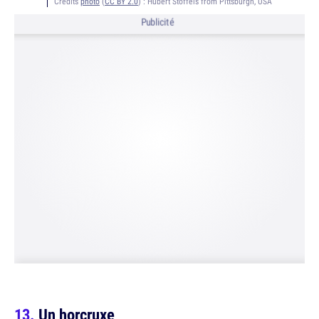
Crédits
photo
(
CC BY 2.0
) :
Hubert Stoffels from Pittsburgh, USA
Publicité
Un horcruxe