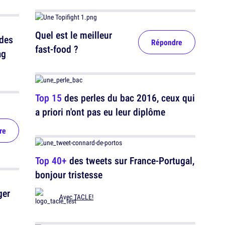
Quel est le meilleur
 des
Répondre
fast-food ?
ag
Top 15
des perles du bac 2016, ceux qui
a priori n'ont pas eu leur diplôme
re
Top 40+
des tweets sur France-Portugal,
bonjour tristesse
ger
Avec
TACLE!