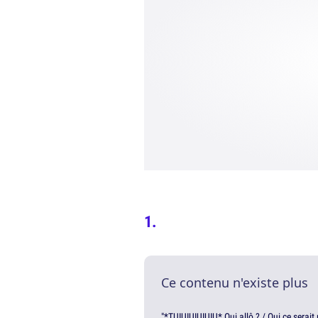
Ce contenu n'existe plus
"*TUIUIUIUIUIU* Oui allô ? / Oui ce serai