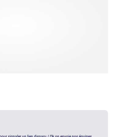
t pour signaler un lien disparu / Ok on envoie nos équipes