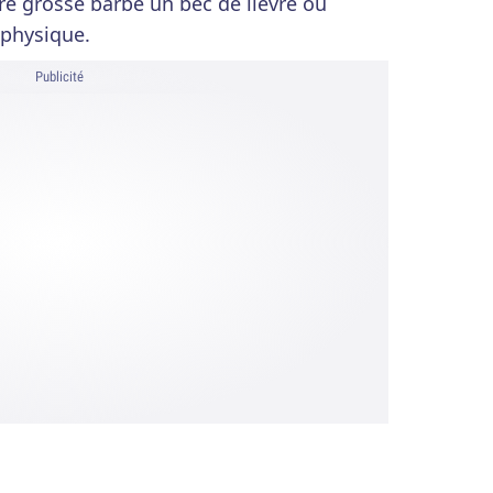
re grosse barbe un bec de lièvre ou
 physique.
Publicité