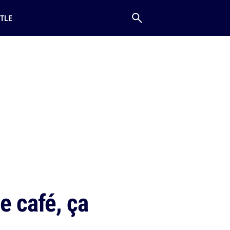
TLE
e café, ça