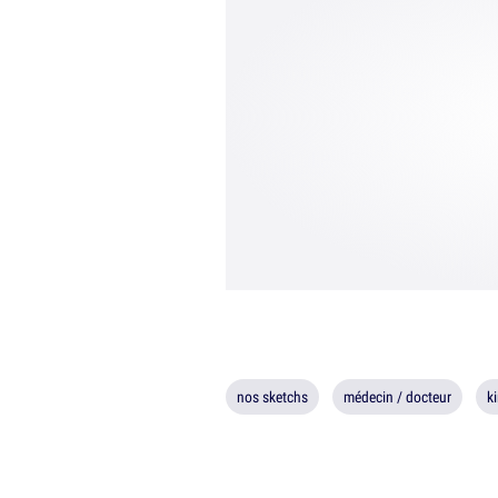
nos sketchs
médecin / docteur
k