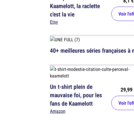
8,1 €
Kaamelott, la raclette
c'est la vie
Voir l'of
Etsy
40+ meilleures séries françaises à 
Un t-shirt plein de
29,99 
mauvaise foi, pour les
fans de Kaamelott
Voir l'of
Amazon