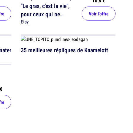
10,8 €
"Le gras, c'est la vie",
pour ceux qui ne
fre
Voir l'offre
parlent qu'en citations
Etsy
de Kaamelott
mater
35 meilleures répliques de Kaamelott
€
fre