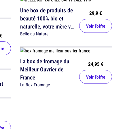
Une box de produits de
29,9 €
beauté 100% bio et
naturelle, votre mère va
Voir l'offre
adorer
Belle au Naturel
€
fre
La box de fromage du
24,95 €
Meilleur Ouvrier de
France
Voir l'offre
nt
La Box Fromage
fre