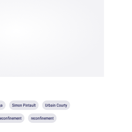
ga
Simon Pintault
Urbain Courty
reconfinement
reconfinement