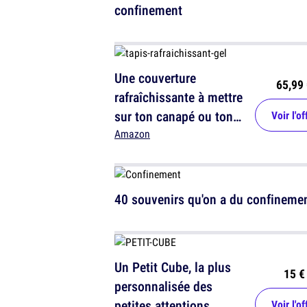
confinement
Une couverture
65,99 
rafraîchissante à mettre
sur ton canapé ou ton
Voir l'of
lit
Amazon
40 souvenirs qu'on a du confineme
Un Petit Cube, la plus
15 €
personnalisée des
petites attentions
Voir l'of