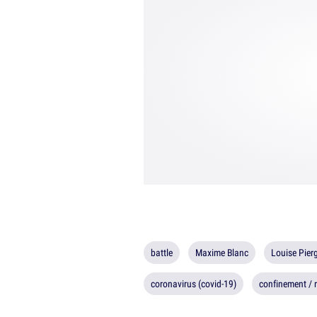
battle
Maxime Blanc
Louise Pier
coronavirus (covid-19)
confinement / 