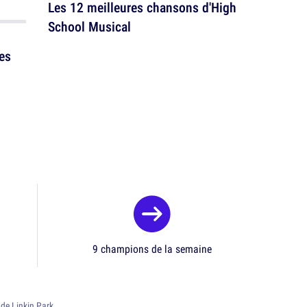
Les 12 meilleures chansons d'High
School Musical
es
9 champions de la semaine
de Linkin Park