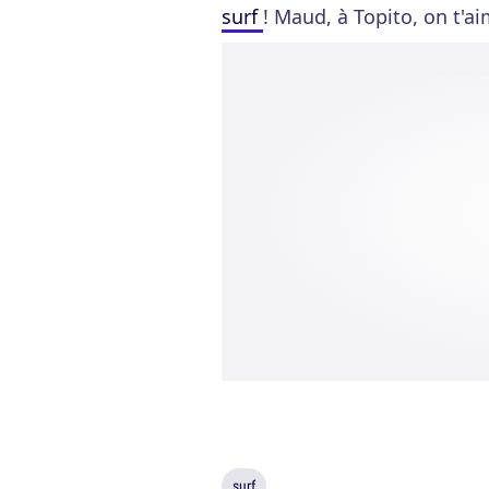
surf
! Maud, à Topito, on t'ai
surf