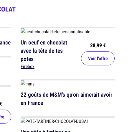
COLAT
rance
Un oeuf en chocolat
28,99 €
avec la tête de tes
potes
Voir l'offre
Firebox
22 goûts de M&M's qu'on aimerait avoir
en France
€
fre
Une pâte à tartiner au