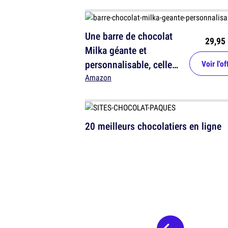
Une barre de chocolat
29,95 
Milka géante et
personnalisable, celle
Voir l'of
que tu vas avoir du mal
Amazon
à cacher à Pâques
20 meilleurs chocolatiers en ligne