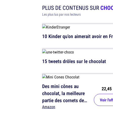
PLUS DE CONTENUS SUR
CHO
Les plus lus par nos lecteurs
10 Kinder qu'on aimerait avoir en F
15 tweets drôles sur le chocolat
Des mini cônes au
22,45 
chocolat, la meilleure
partie des cornets de
Voir l'of
glace
Amazon