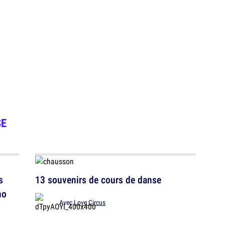
SE
13 souvenirs de cours de danse
no
Avec
Love Circus