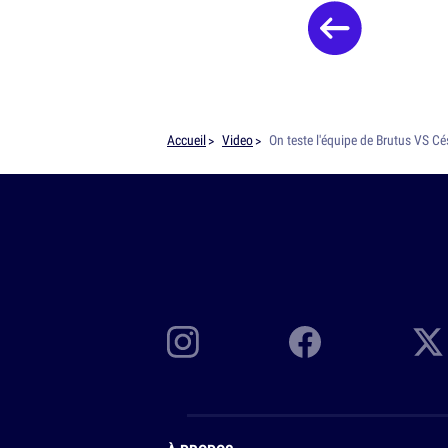
Accueil
Video
On teste l'équipe de Brutus VS Cés