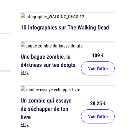
10 infographies sur The Walking Dead
u
109 €
Une bague zombie, la
d4rkness sur tes doigts
Voir l'offre
Etsy
Un zombie qui essaye
28,25 €
de s'échapper de ton
livre
Voir l'offre
Etsy