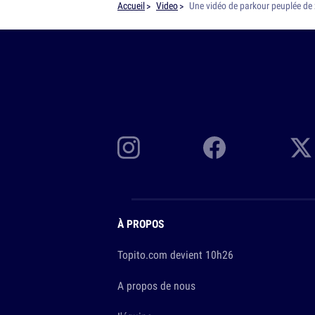
Accueil
Video
Une vidéo de parkour peuplée de 
À PROPOS
Topito.com devient 10h26
A propos de nous