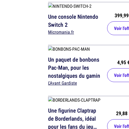
399,99
Une console Nintendo
Switch 2
Voir l'of
Micromania.fr
Un paquet de bonbons
4,95 
Pac-Man, pour les
nostalgiques du gamin
Voir l'of
L'Avant Gardiste
Une figurine Claptrap
29,88 
de Borderlands, idéal
pour les fans du jeu
Voir l'of