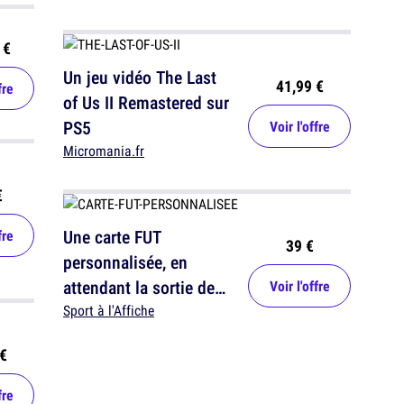
 €
Un jeu vidéo The Last
41,99 €
fre
of Us II Remastered sur
PS5
Voir l'offre
Micromania.fr
€
Une carte FUT
fre
39 €
personnalisée, en
attendant la sortie de
Voir l'offre
EA Sport FC 25
Sport à l'Affiche
€
fre