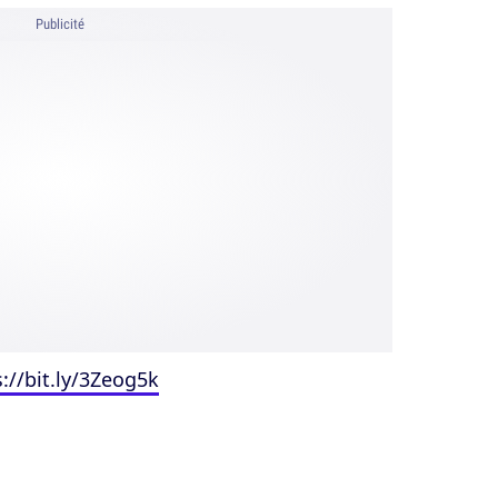
Publicité
s://bit.ly/3Zeog5k