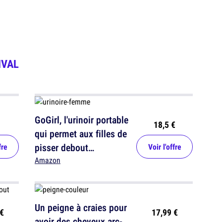
IVAL
GoGirl, l'urinoir portable
18,5 €
qui permet aux filles de
pisser debout
fre
Voir l'offre
(facilement)
Amazon
Un peigne à craies pour
€
17,99 €
avoir des cheveux arc-