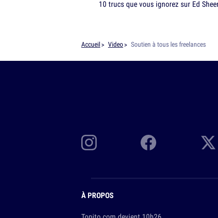
10 trucs que vous ignorez sur Ed Shee
Accueil
Video
Soutien à tous les freelances
À PROPOS
Topito.com devient 10h26