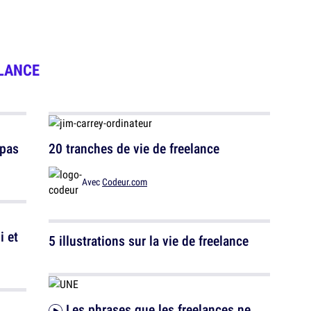
LANCE
 pas
20 tranches de vie de freelance
Avec
Codeur.com
i et
5 illustrations sur la vie de freelance
Les phrases que les freelances ne