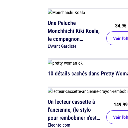
Une Peluche
34,95 
Monchhichi Kiki Koala,
le compagnon
Voir l'of
cocooning parfait
L'Avant Gardiste
10 détails cachés dans Pretty Wom
Un lecteur cassette à
149,99
l'ancienne, (le stylo
pour rembobiner n'est
Voir l'of
pas inclus)
Eleonto.com