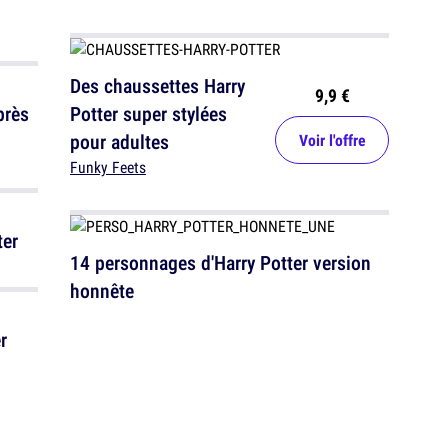
Des chaussettes Harry
9,9 €
près
Potter super stylées
pour adultes
Voir l'offre
Funky Feets
ter
14 personnages d'Harry Potter version
honnête
r