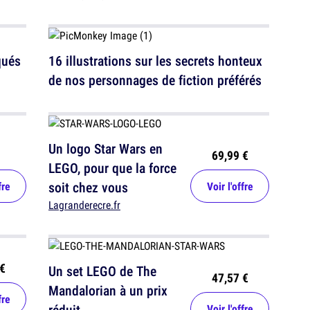
qués
16 illustrations sur les secrets honteux
de nos personnages de fiction préférés
Un logo Star Wars en
69,99 €
LEGO, pour que la force
soit chez vous
fre
Voir l'offre
Lagranderecre.fr
€
Un set LEGO de The
47,57 €
Mandalorian à un prix
fre
réduit
Voir l'offre