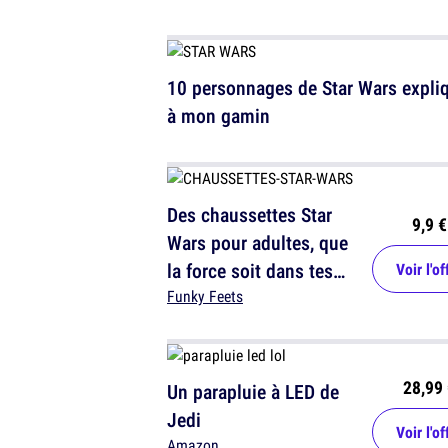
10 personnages de Star Wars expli
à mon gamin
Des chaussettes Star
9,9 €
Wars pour adultes, que
la force soit dans tes
Voir l'of
panards
Funky Feets
28,99 
Un parapluie à LED de
Jedi
Voir l'of
Amazon