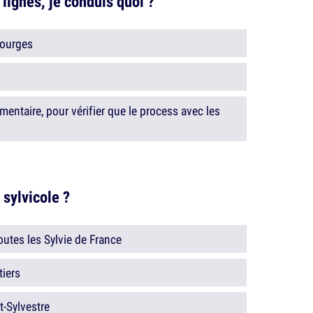
 lignes, je conduis quoi ?
Bourges
entaire, pour vérifier que le process avec les
 sylvicole ?
utes les Sylvie de France
tiers
nt-Sylvestre