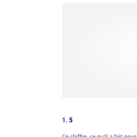
5
Ce chiffre, ce qu'il a fait po