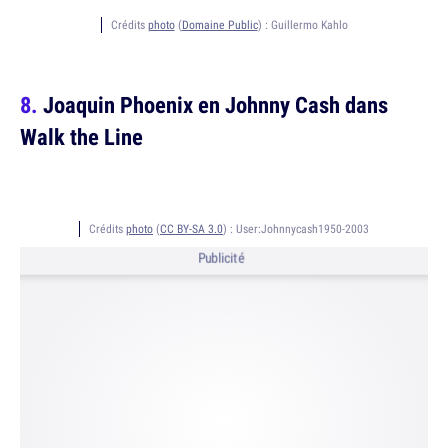
Crédits
photo
(
Domaine Public
) :
Guillermo Kahlo
Joaquin Phoenix en Johnny Cash dans
Walk the Line
Crédits
photo
(
CC BY-SA 3.0
) :
User:Johnnycash1950-2003
Publicité