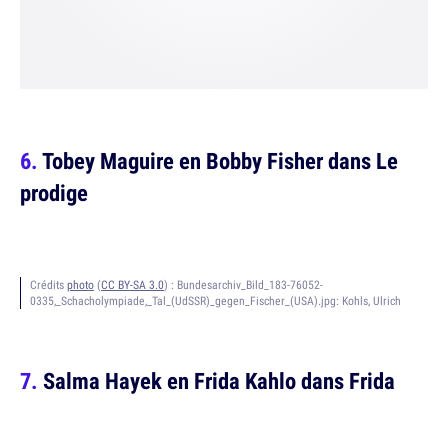
Tobey Maguire en Bobby Fisher dans Le
prodige
Crédits
photo
(
CC BY-SA 3.0
) :
Bundesarchiv_Bild_183-76052-
0335,_Schacholympiade,_Tal_(UdSSR)_gegen_Fischer_(USA).jpg: Kohls, Ulrich
Salma Hayek en Frida Kahlo dans Frida