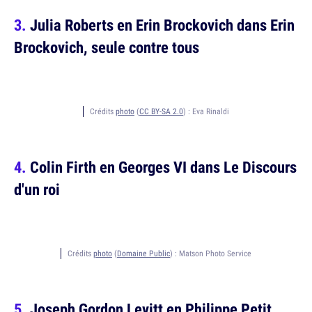
Julia Roberts en Erin Brockovich dans Erin
Brockovich, seule contre tous
Crédits
photo
(
CC BY-SA 2.0
) :
Eva Rinaldi
Colin Firth en Georges VI dans Le Discours
d'un roi
Crédits
photo
(
Domaine Public
) :
Matson Photo Service
Joseph Gordon Levitt en Philippe Petit