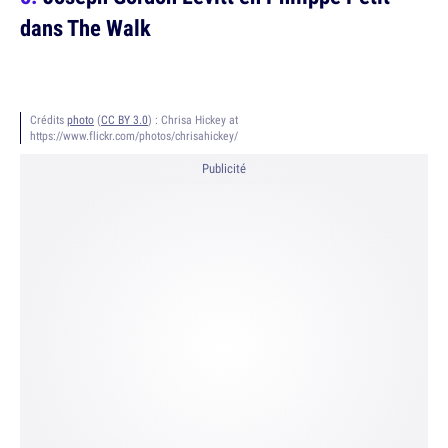
dans The Walk
Crédits
photo
(
CC BY 3.0
) :
Chrisa Hickey at
https://www.flickr.com/photos/chrisahickey/
Publicité