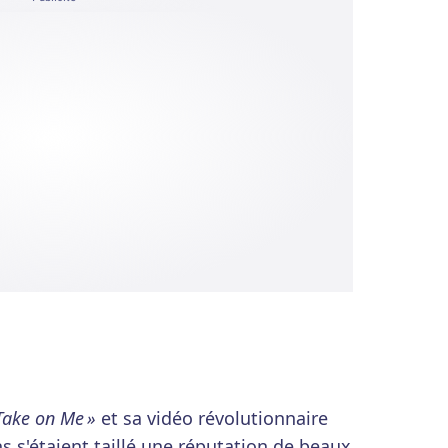
Take on Me »
et sa vidéo révolutionnaire
s s'étaient taillé une réputation de beaux