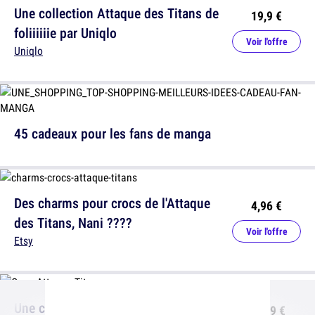
Une collection Attaque des Titans de
19,9 €
foliiiiiie par Uniqlo
Voir l'offre
Uniqlo
45 cadeaux pour les fans de manga
Des charms pour crocs de l'Attaque
4,96 €
des Titans, Nani ????
Voir l'offre
Etsy
Une cape du bataillon d'exploration
31,49 €