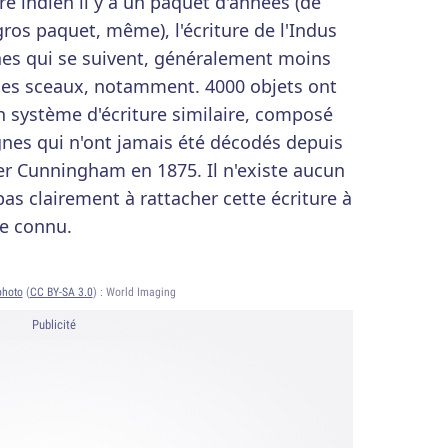
oire indien il y a un paquet d'années (de
ros paquet, même), l'écriture de l'Indus
nes qui se suivent, généralement moins
 des sceaux, notamment. 4000 objets ont
n système d'écriture similaire, composé
gnes qui n'ont jamais été décodés depuis
er Cunningham en 1875. Il n'existe aucun
 pas clairement à rattacher cette écriture à
ue connu.
photo
(
CC BY-SA 3.0
) :
World Imaging
Publicité