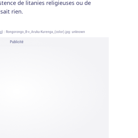
stence de litanies religieuses ou de
sait rien.
ic
) :
Rongorongo_B-v_Aruku-Kurenga_(color).jpg: unknown
Publicité