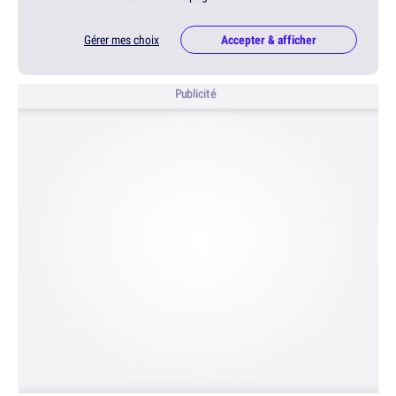
Gérer mes choix
Accepter & afficher
Publicité