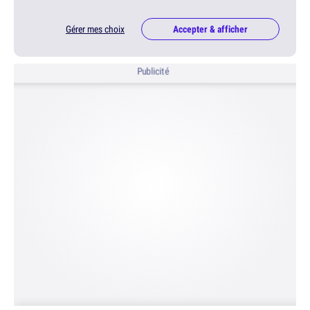
Gérer mes choix
Accepter & afficher
Publicité