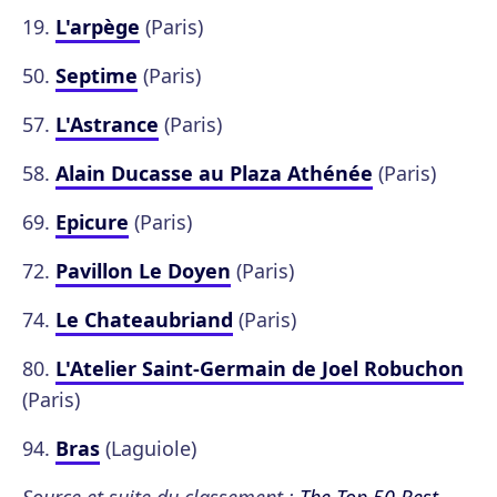
19.
L'arpège
(Paris)
50.
Septime
(Paris)
57.
L'Astrance
(Paris)
58.
Alain Ducasse au Plaza Athénée
(Paris)
69.
Epicure
(Paris)
72.
Pavillon Le Doyen
(Paris)
74.
Le Chateaubriand
(Paris)
80.
L'Atelier Saint-Germain de Joel Robuchon
(Paris)
94.
Bras
(Laguiole)
Source et suite du classement :
The Top 50 Best