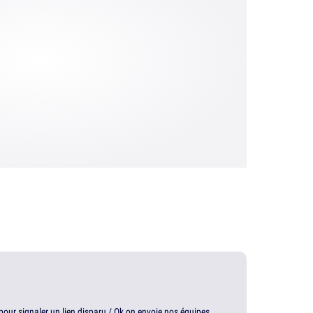
t pour signaler un lien disparu / Ok on envoie nos équipes