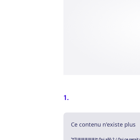
Ce contenu n'existe plus
"*TUIUIUIUIUIU* Oui allô ? / Oui ce serai