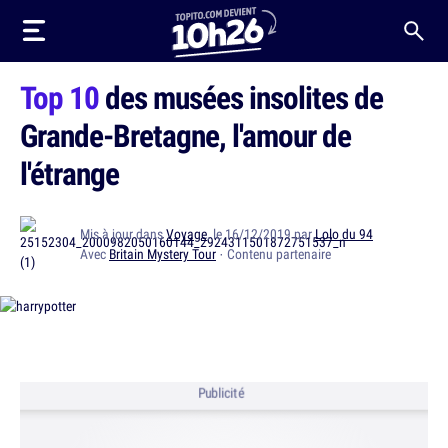
Top 10
des musées insolites de
Grande-Bretagne, l'amour de
l'étrange
Mis à jour dans
Voyage
, le 16/12/2019 par
Lolo du 94
Avec
Britain Mystery Tour
· Contenu partenaire
Publicité