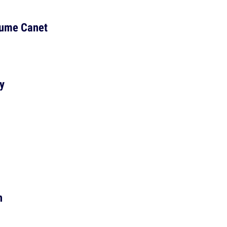
aume Canet
y
n