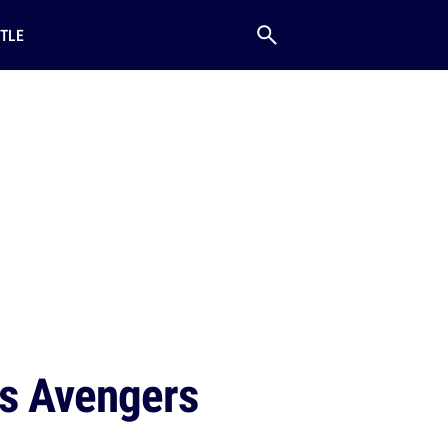
TLE
es Avengers