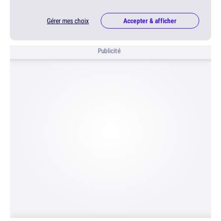
Gérer mes choix
Accepter & afficher
Publicité