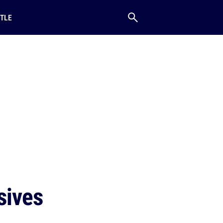
TLE
sives