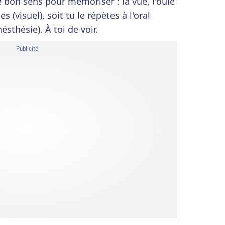
 le bon sens pour mémoriser : la vue, l'ouïe
es (visuel), soit tu le répètes à l'oral
inésthésie). À toi de voir.
Publicité