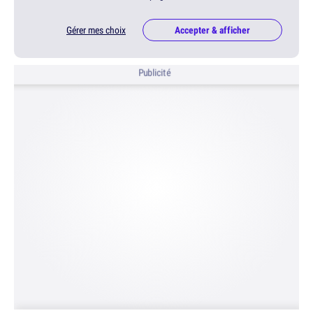
Gérer mes choix
Accepter & afficher
Publicité