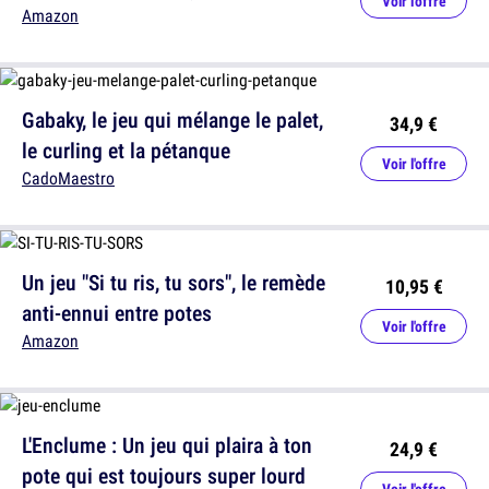
Voir l'offre
Amazon
Gabaky, le jeu qui mélange le palet,
34,9 €
le curling et la pétanque
Voir l'offre
CadoMaestro
Un jeu "Si tu ris, tu sors", le remède
10,95 €
anti-ennui entre potes
Voir l'offre
Amazon
L'Enclume : Un jeu qui plaira à ton
24,9 €
pote qui est toujours super lourd