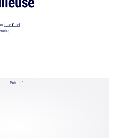
illeuse
par
Lise Gillet
enaire
Publicité