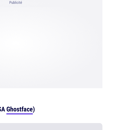
Publicité
 SA
Ghostface
)