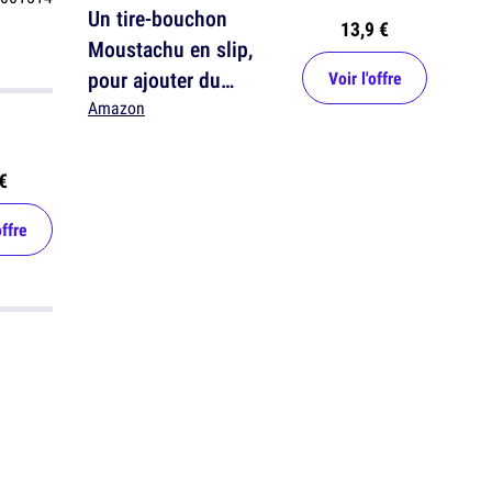
Un tire-bouchon
13,9 €
Moustachu en slip,
pour ajouter du
Voir l'offre
piquant à ton pinard
Amazon
€
offre