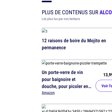
PLUS DE CONTENUS SUR
ALCO
Les plus lus par nos lecteurs
12 raisons de boire du Mojito en
permanence
Un porte-verre de vin
13,9
pour baignoire et
douche, pour picoler en
Voir l'
faisant trempette
Amazon